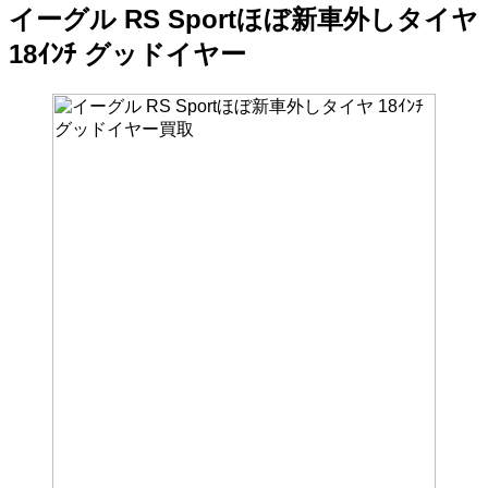
プ
イーグル RS Sportほぼ新車外しタイヤ
18ｲﾝﾁ グッドイヤー