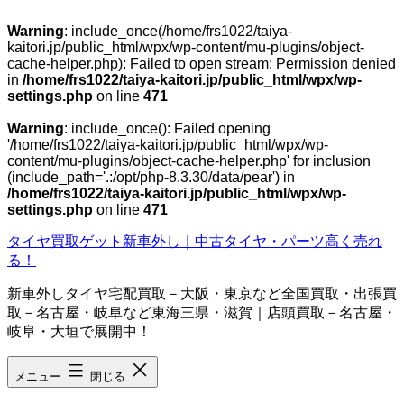
Warning
: include_once(/home/frs1022/taiya-
kaitori.jp/public_html/wpx/wp-content/mu-plugins/object-
cache-helper.php): Failed to open stream: Permission denied
in
/home/frs1022/taiya-kaitori.jp/public_html/wpx/wp-
settings.php
on line
471
Warning
: include_once(): Failed opening
'/home/frs1022/taiya-kaitori.jp/public_html/wpx/wp-
content/mu-plugins/object-cache-helper.php' for inclusion
(include_path='.:/opt/php-8.3.30/data/pear') in
/home/frs1022/taiya-kaitori.jp/public_html/wpx/wp-
settings.php
on line
471
コ
タイヤ買取ゲット新車外し｜中古タイヤ・パーツ高く売れ
ン
る！
テ
新車外しタイヤ宅配買取－大阪・東京など全国買取・出張買
ン
取－名古屋・岐阜など東海三県・滋賀｜店頭買取－名古屋・
ツ
岐阜・大垣で展開中！
へ
ス
キ
メニュー
閉じる
ッ