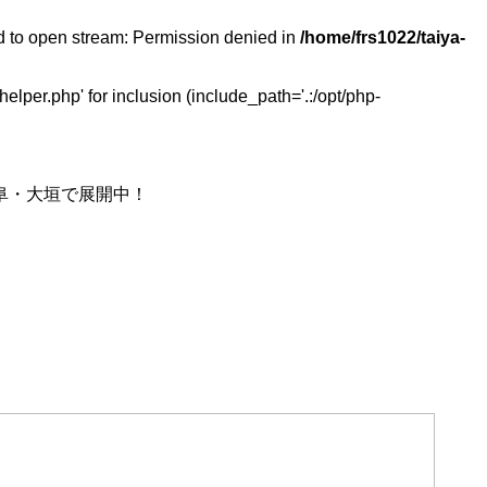
ed to open stream: Permission denied in
/home/frs1022/taiya-
elper.php' for inclusion (include_path='.:/opt/php-
阜・大垣で展開中！