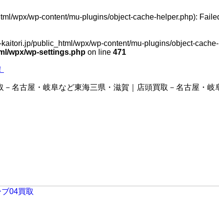
_html/wpx/wp-content/mu-plugins/object-cache-helper.php): Fail
-kaitori.jp/public_html/wpx/wp-content/mu-plugins/object-cache-h
html/wpx/wp-settings.php
on line
471
！
取－名古屋・岐阜など東海三県・滋賀｜店頭買取－名古屋・岐