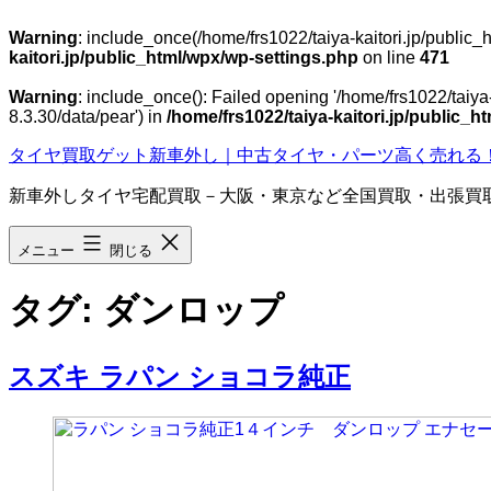
Warning
: include_once(/home/frs1022/taiya-kaitori.jp/public
kaitori.jp/public_html/wpx/wp-settings.php
on line
471
Warning
: include_once(): Failed opening '/home/frs1022/taiya
8.3.30/data/pear') in
/home/frs1022/taiya-kaitori.jp/public_
コ
タイヤ買取ゲット新車外し｜中古タイヤ・パーツ高く売れる
ン
新車外しタイヤ宅配買取－大阪・東京など全国買取・出張買
テ
ン
ツ
メニュー
閉じる
へ
ス
タグ:
ダンロップ
キ
ッ
プ
スズキ ラパン ショコラ純正