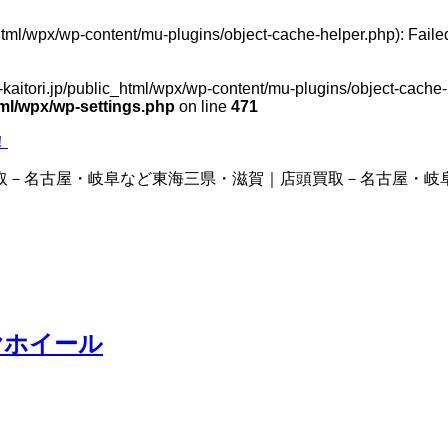
_html/wpx/wp-content/mu-plugins/object-cache-helper.php): Fail
-kaitori.jp/public_html/wpx/wp-content/mu-plugins/object-cache-h
html/wpx/wp-settings.php
on line
471
！
取－名古屋・岐阜など東海三県・滋賀｜店頭買取－名古屋・岐
ヤホイール