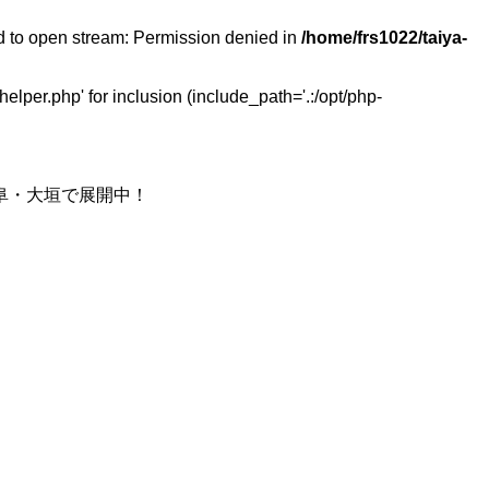
ed to open stream: Permission denied in
/home/frs1022/taiya-
elper.php' for inclusion (include_path='.:/opt/php-
阜・大垣で展開中！