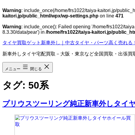
Warning
: include_once(/home/frs1022/taiya-kaitori.jp/public
kaitori.jp/public_html/wpx/wp-settings.php
on line
471
Warning
: include_once(): Failed opening '/home/frs1022/taiya
8.3.30/data/pear') in
/home/frs1022/taiya-kaitori.jp/public_
コ
タイヤ買取ゲット新車外し｜中古タイヤ・パーツ高く売れる
ン
新車外しタイヤ宅配買取－大阪・東京など全国買取・出張買
テ
ン
ツ
メニュー
閉じる
へ
ス
タグ:
50系
キ
ッ
プ
プリウスツーリング純正新車外しタイ