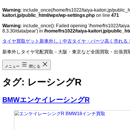
Warning
: include_once(/home/frs1022/taiya-kaitori.jp/public
kaitori.jp/public_html/wpx/wp-settings.php
on line
471
Warning
: include_once(): Failed opening '/home/frs1022/taiya
8.3.30/data/pear') in
/home/frs1022/taiya-kaitori.jp/public_
コ
タイヤ買取ゲット新車外し｜中古タイヤ・パーツ高く売れる
ン
新車外しタイヤ宅配買取－大阪・東京など全国買取・出張買
テ
ン
ツ
メニュー
閉じる
へ
ス
タグ:
レーシングR
キ
ッ
プ
BMWエンケイレーシングR