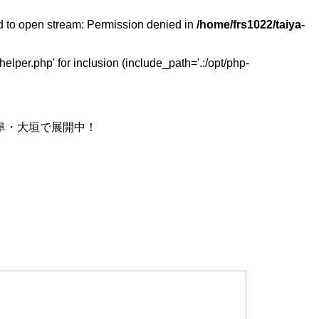
ed to open stream: Permission denied in
/home/frs1022/taiya-
elper.php' for inclusion (include_path='.:/opt/php-
阜・大垣で展開中！