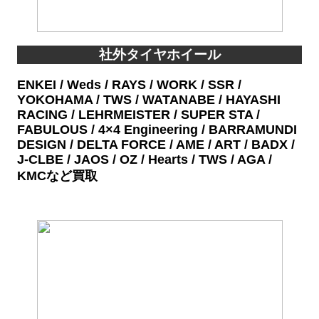
社外タイヤホイール
ENKEI / Weds / RAYS / WORK / SSR /
YOKOHAMA / TWS / WATANABE / HAYASHI
RACING / LEHRMEISTER / SUPER STA /
FABULOUS / 4×4 Engineering / BARRAMUNDI
DESIGN / DELTA FORCE / AME / ART / BADX /
J-CLBE / JAOS / OZ / Hearts / TWS / AGA /
KMCなど買取