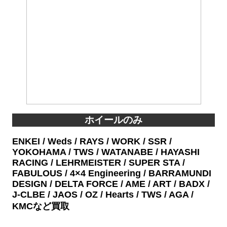
ホイールのみ
ENKEI / Weds / RAYS / WORK / SSR /
YOKOHAMA / TWS / WATANABE / HAYASHI
RACING / LEHRMEISTER / SUPER STA /
FABULOUS / 4×4 Engineering / BARRAMUNDI
DESIGN / DELTA FORCE / AME / ART / BADX /
J-CLBE / JAOS / OZ / Hearts / TWS / AGA /
KMCなど買取