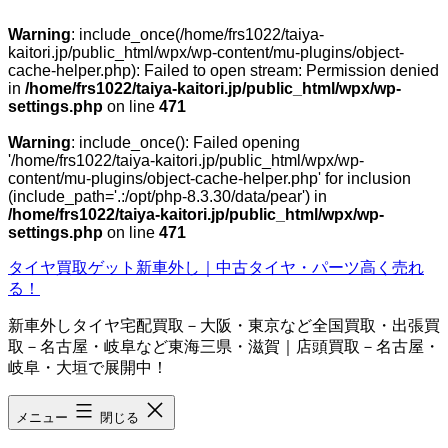
Warning
: include_once(/home/frs1022/taiya-
kaitori.jp/public_html/wpx/wp-content/mu-plugins/object-
cache-helper.php): Failed to open stream: Permission denied
in
/home/frs1022/taiya-kaitori.jp/public_html/wpx/wp-
settings.php
on line
471
Warning
: include_once(): Failed opening
'/home/frs1022/taiya-kaitori.jp/public_html/wpx/wp-
content/mu-plugins/object-cache-helper.php' for inclusion
(include_path='.:/opt/php-8.3.30/data/pear') in
/home/frs1022/taiya-kaitori.jp/public_html/wpx/wp-
settings.php
on line
471
コ
タイヤ買取ゲット新車外し｜中古タイヤ・パーツ高く売れ
ン
る！
テ
新車外しタイヤ宅配買取－大阪・東京など全国買取・出張買
ン
取－名古屋・岐阜など東海三県・滋賀｜店頭買取－名古屋・
ツ
岐阜・大垣で展開中！
へ
ス
キ
メニュー
閉じる
ッ